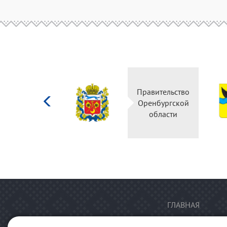
Министерство
Правительство
культуры
Оренбургской
Российской
области
федерации
ГЛАВНАЯ