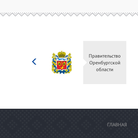
Министерство
Правительство
культуры
Оренбургской
Российской
области
федерации
ГЛАВНАЯ