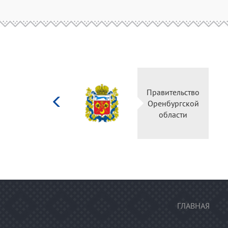
Министерство
Правительство
культуры
Оренбургской
Российской
области
федерации
ГЛАВНАЯ