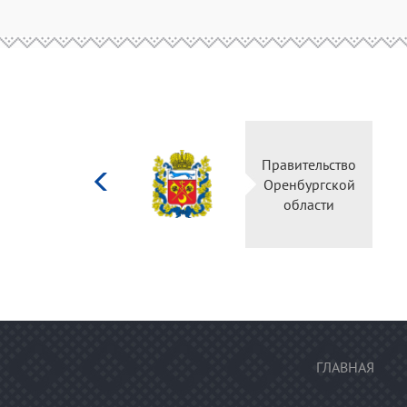
Министерство
Правительство
культуры
Оренбургской
Российской
области
федерации
ГЛАВНАЯ