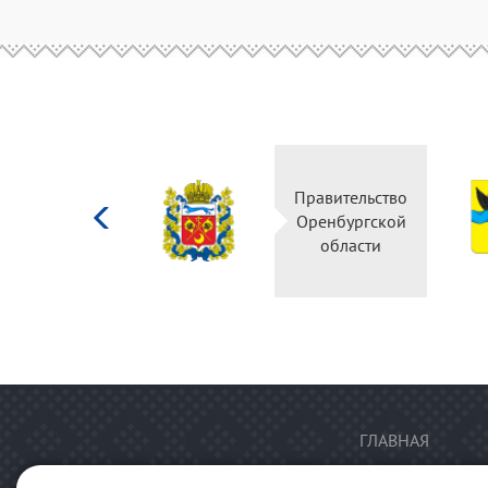
Министерство
Правительство
культуры
Оренбургской
Российской
области
федерации
ГЛАВНАЯ