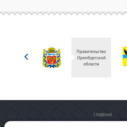
Министерство
Правительство
культуры
Оренбургской
Российской
области
федерации
ГЛАВНАЯ