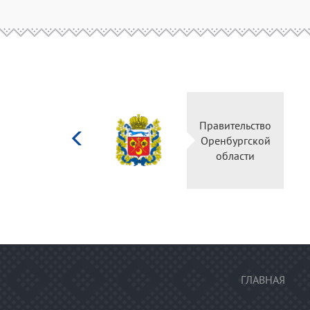
Министерство
Правительс
культуры
Оренбургск
Российской
области
федерации
ГЛАВНАЯ