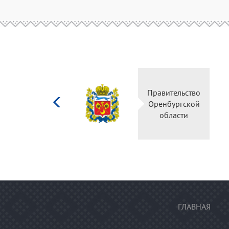
Министерство
Правительство
культуры
Оренбургской
Российской
области
федерации
ГЛАВНАЯ