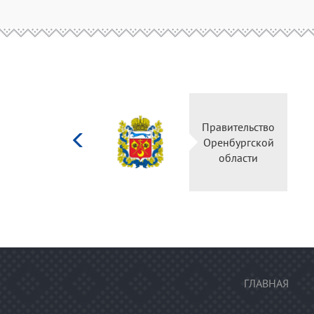
Министерство
Правитель
культуры
Оренбургс
Российской
област
федерации
ГЛАВНАЯ