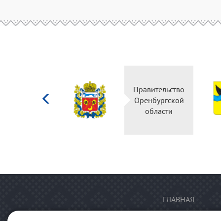
Министерство
Правительство
культуры
Оренбургской
Российской
области
федерации
ГЛАВНАЯ