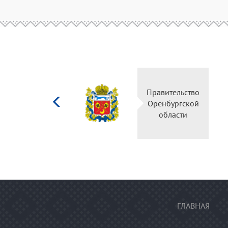
Министерство
Правительство
культуры
Оренбургской
Российской
области
федерации
ГЛАВНАЯ