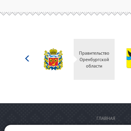
Министерство
Правительство
культуры
Оренбургской
Российской
области
федерации
ГЛАВНАЯ