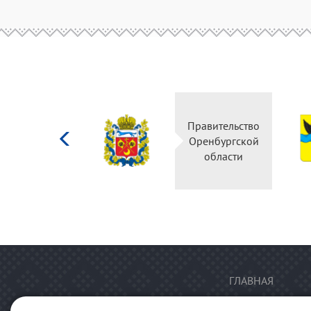
Министерство
Правительство
культуры
Оренбургской
Российской
области
федерации
ГЛАВНАЯ