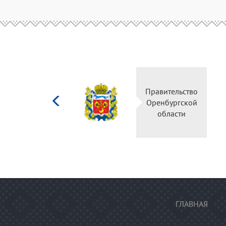
Министерство
Правительство
культуры
Оренбургской
Российской
области
федерации
ГЛАВНАЯ