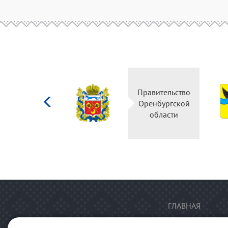
Министерство
Правительство
культуры
Оренбургской
Российской
области
федерации
ГЛАВНАЯ