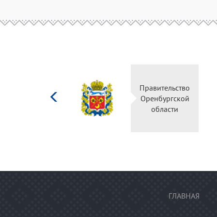
Министерство
Правительство
культуры
Оренбургской
Российской
области
федерации
ГЛАВНАЯ