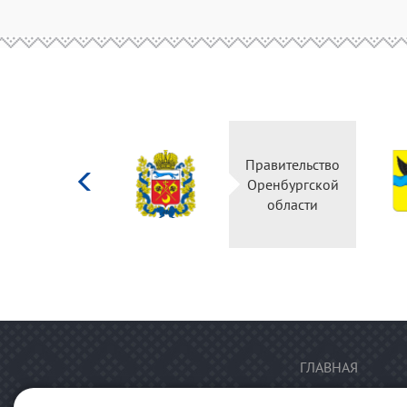
Министерство
Правительство
культуры
Оренбургской
Российской
области
федерации
ГЛАВНАЯ