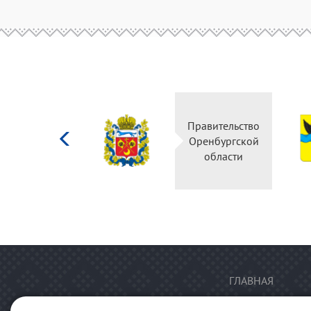
Министерство
Правительство
культуры
Оренбургской
Российской
области
федерации
ГЛАВНАЯ