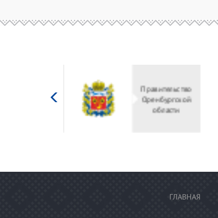
Министерство
Правительство
культуры
Оренбургской
Российской
области
федерации
ГЛАВНАЯ