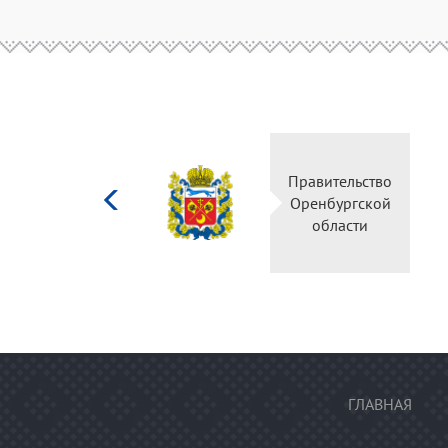
Министерство
Прави
культуры
Оренб
Российской
об
федерации
ГЛАВНАЯ