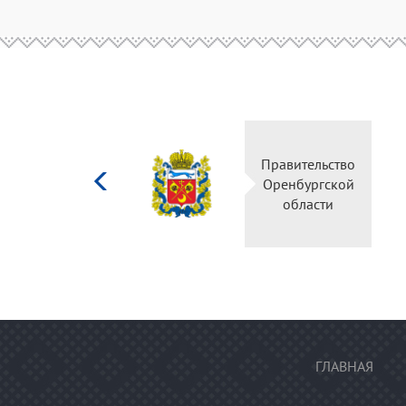
Министерство
Правительство
культуры
Оренбургской
Российской
области
федерации
ГЛАВНАЯ