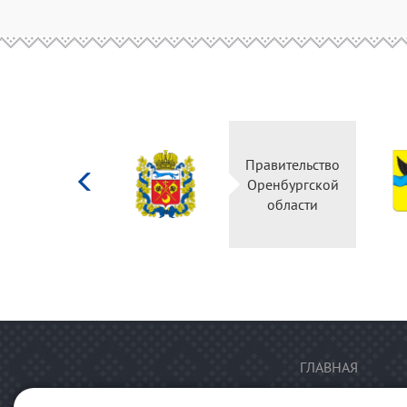
Министерство
Правительство
культуры
Оренбургской
Российской
области
федерации
ГЛАВНАЯ