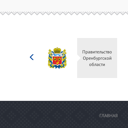
Министерство
Правительство
культуры
Оренбургской
Российской
области
федерации
ГЛАВНАЯ