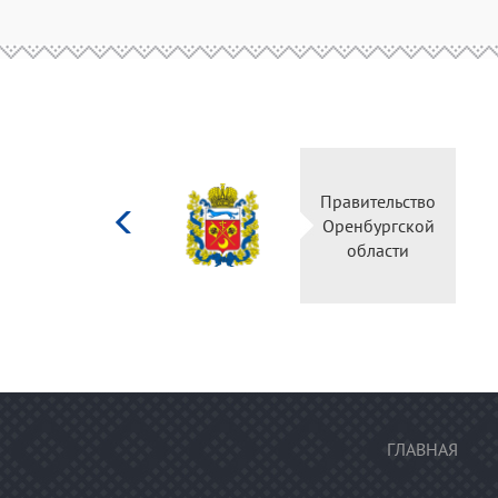
Министерство
Правительств
культуры
Оренбургско
Российской
области
федерации
ГЛАВНАЯ