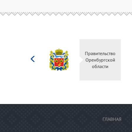
Министерство
Правительство
культуры
Оренбургской
Российской
области
федерации
ГЛАВНАЯ