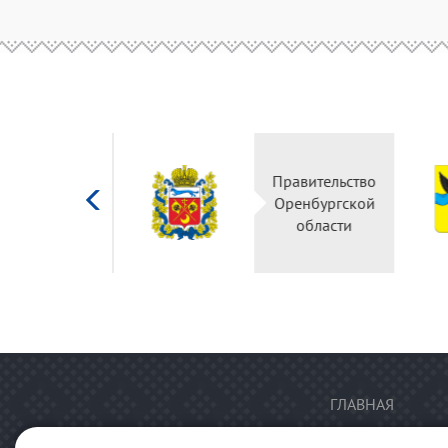
Министерство
культуры
Российской
федерации
ГЛАВНАЯ