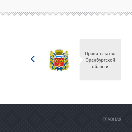
Министерство
Правительство
культуры
Оренбургской
Российской
области
федерации
ГЛАВНАЯ