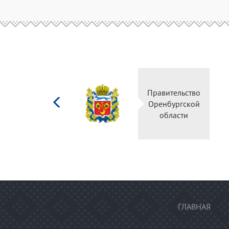
Министерство
Правительство
культуры
Оренбургской
Российской
области
федерации
ГЛАВНАЯ