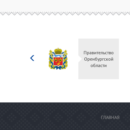
Министерство
Правительство
культуры
Оренбургской
Российской
области
федерации
ГЛАВНАЯ