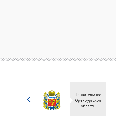
Министерство
Правительство
культуры
Оренбургской
Российской
области
федерации