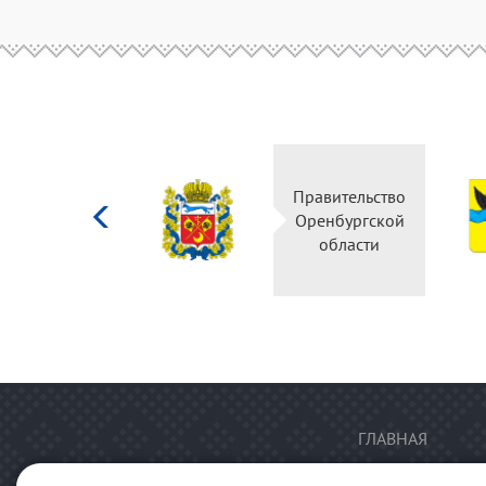
Министерство
Правительство
культуры
Оренбургской
Российской
области
федерации
ГЛАВНАЯ