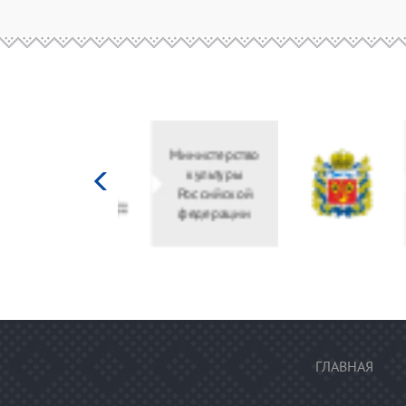
Министерство
культуры
Российской
федерации
ГЛАВНАЯ