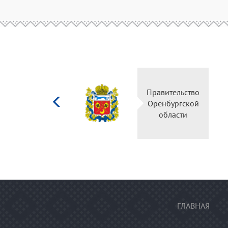
Министерство
Правитель
культуры
Оренбургс
Российской
област
федерации
ГЛАВНАЯ