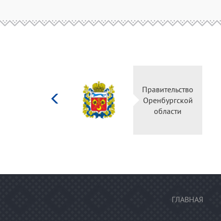
Министерство
Правительс
культуры
Оренбургск
Российской
области
федерации
ГЛАВНАЯ