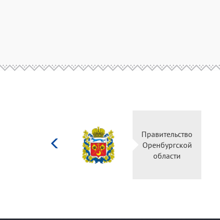
Министерство
Правительство
культуры
Оренбургской
Российской
области
федерации