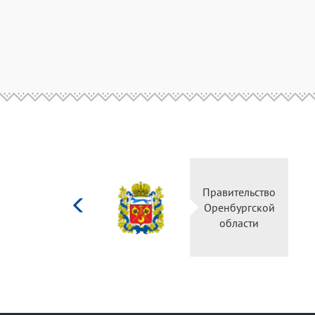
Министерство
Правительство
культуры
Оренбургской
Российской
области
федерации