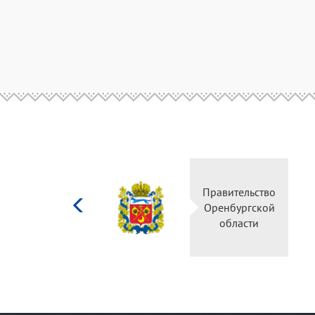
Министерство
Правительство
культуры
Оренбургской
Российской
области
федерации