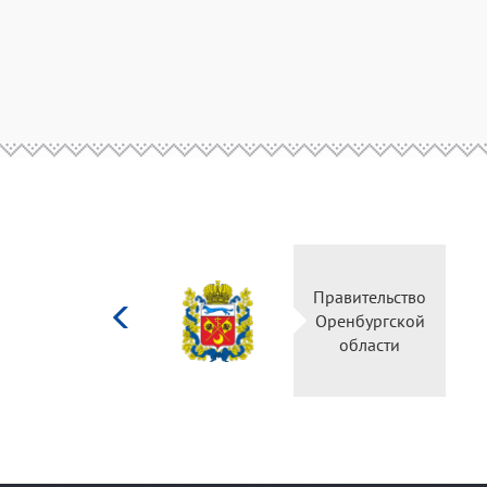
Министерство
Правительство
культуры
Оренбургской
Российской
области
федерации