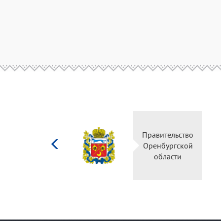
Министерство
Правительство
культуры
Оренбургской
Российской
области
федерации