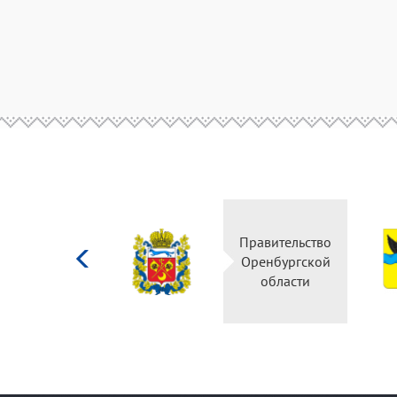
Министерство
Правительство
культуры
Оренбургской
Российской
области
федерации