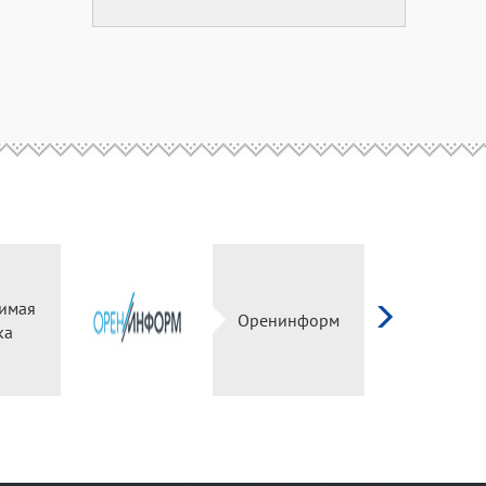
имая
Оренинформ
ка