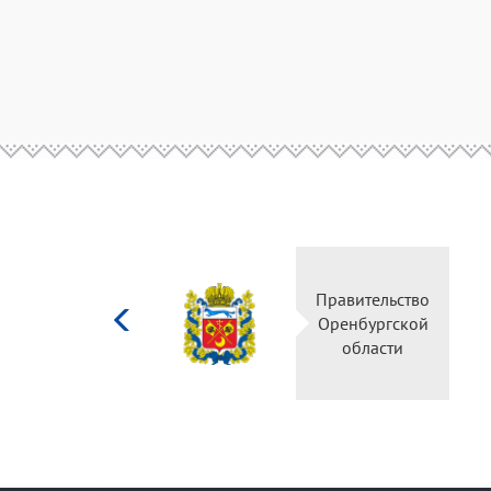
Министерство
Правительств
культуры
Оренбургско
Российской
области
федерации