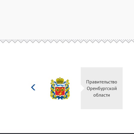
Министерство
Правительство
культуры
Оренбургской
Российской
области
федерации