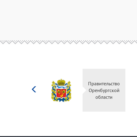
Министерство
Правительство
культуры
Оренбургской
Российской
области
федерации