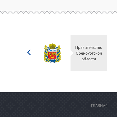
Министерство
Правительство
культуры
Оренбургской
Российской
области
федерации
ГЛАВНАЯ