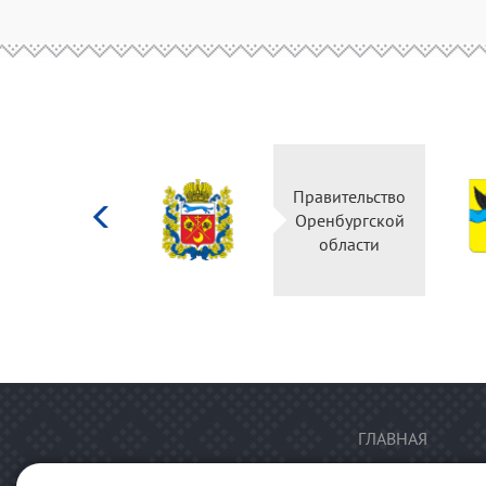
Министерство
Правительство
культуры
Оренбургской
Российской
области
федерации
ГЛАВНАЯ