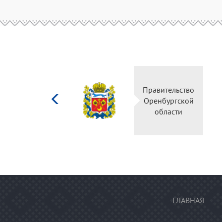
Министерство
культуры
Российской
федерации
ГЛАВНАЯ