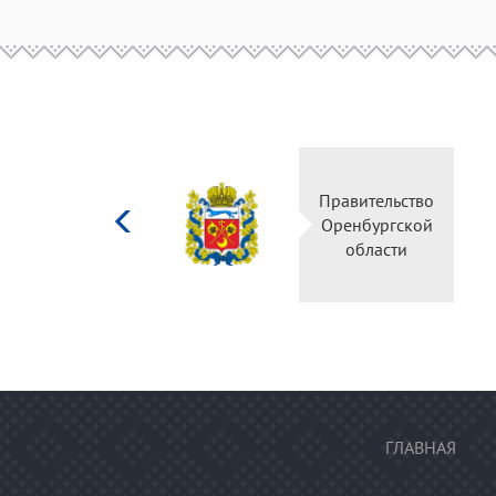
Министерство
Правительство
культуры
Оренбургской
Российской
области
федерации
ГЛАВНАЯ