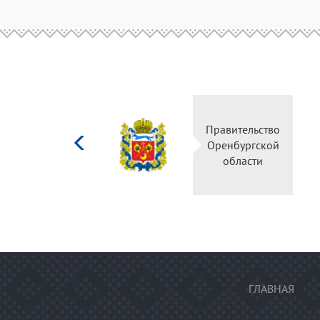
Министерство
Правительство
культуры
Оренбургской
Российской
области
федерации
ГЛАВНАЯ