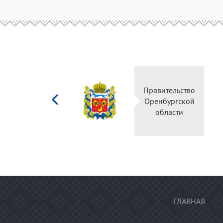
Министерство
Правите
культуры
Оренбу
Российской
обла
федерации
ГЛАВНАЯ