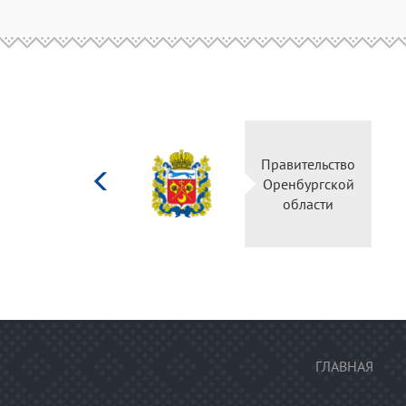
Министерство
Правительство
культуры
Оренбургской
Российской
области
федерации
ГЛАВНАЯ